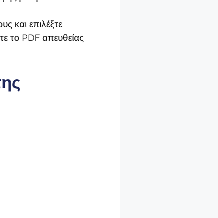
υς και επιλέξτε
τε το PDF απευθείας
της