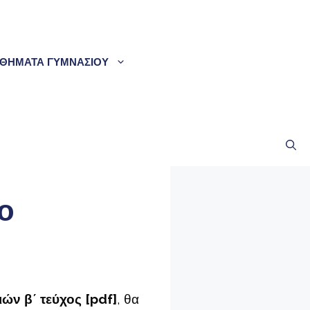
ΘΗΜΑΤΑ ΓΥΜΝΑΣΙΟΥ
ο
ών β΄ τεύχος [pdf]
, θα