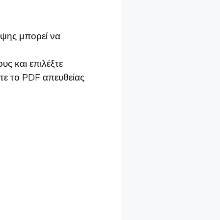
ήψης μπορεί να
υς και επιλέξτε
τε το PDF απευθείας