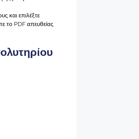
υς και επιλέξτε
τε το PDF απευθείας
πολυτηρίου