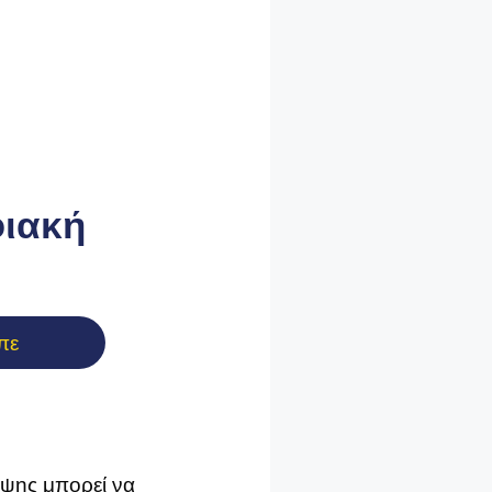
φιακή
πε
ήψης μπορεί να