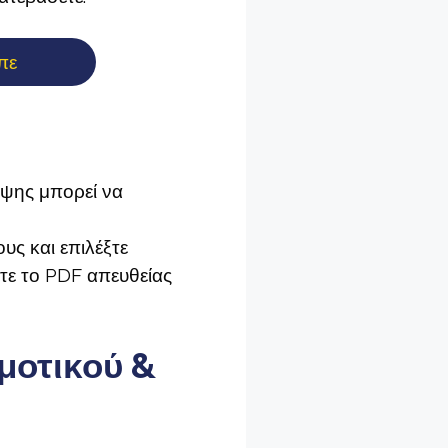
πε
ήψης μπορεί να
υς και επιλέξτε
τε το PDF απευθείας
μοτικού &