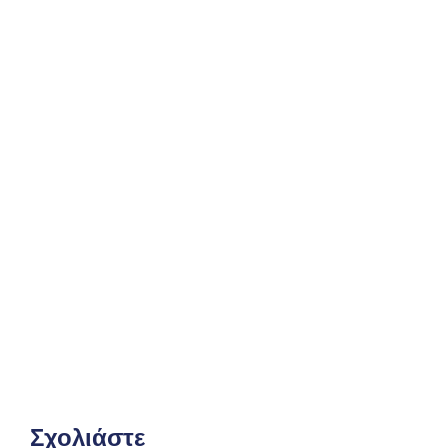
Ερμηνευτικό Λεξικό Νέας Ελληνικής
Γλώσσας Α΄, Β΄, Γ΄ Γυμνασίου [pdf]
Σχολιάστε