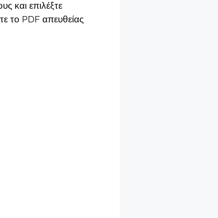
υς και επιλέξτε
τε το PDF απευθείας