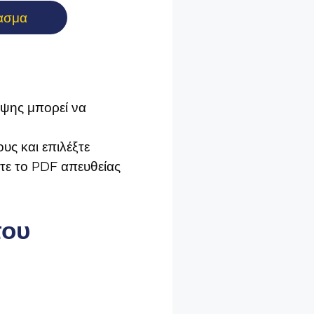
ασμα
ήψης μπορεί να
υς και επιλέξτε
τε το PDF απευθείας
του