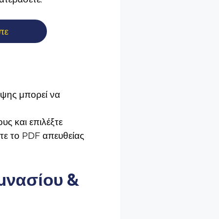
πε
ήψης μπορεί να
υς και επιλέξτε
τε το PDF απευθείας
μνασίου &