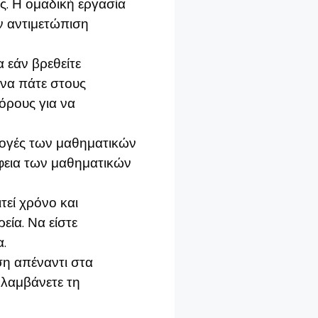
ς. Η ομαδική εργασία
ην αντιμετώπιση
 εάν βρεθείτε
 να πάτε στους
όρους για να
μογές των μαθηματικών
φεια των μαθηματικών
τεί χρόνο και
ία. Να είστε
α.
ση απέναντι στα
ολαμβάνετε τη