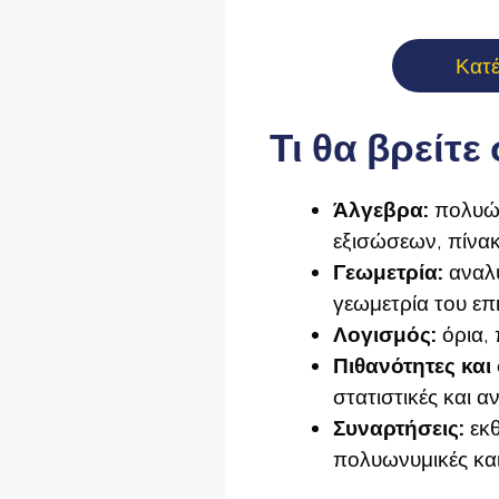
Κατ
Τι θα βρείτε 
Άλγεβρα:
πολυών
εξισώσεων, πίνακ
Γεωμετρία:
αναλυ
γεωμετρία του επ
Λογισμός:
όρια,
Πιθανότητες και 
στατιστικές και 
Συναρτήσεις:
εκ
πολυωνυμικές και