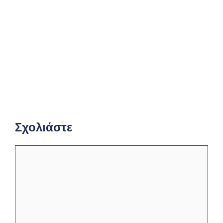
Γερμανικά Γ΄ Γυμνασίου – Τετράδιο
Εργασιών Λύσεις
Σχολιάστε
Σχόλιο